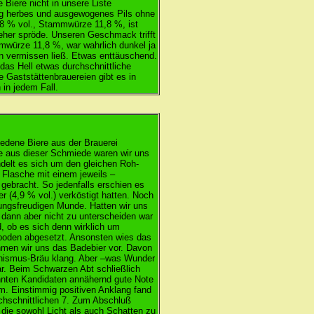
 Biere nicht in unsere Liste
ig herbes und ausgewogenes Pils ohne
8 % vol., Stammwürze 11,8 %, ist
 eher spröde. Unseren Geschmack trifft
mwürze 11,8 %, war wahrlich dunkel ja
en vermissen ließ. Etwas enttäuschend.
 das Hell etwas durchschnittliche
e Gaststättenbrauereien gibt es in
 in jedem Fall.
edene Biere aus der Brauerei
re aus dieser Schmiede waren wir uns
ndelt es sich um den gleichen Roh-
e Flasche mit einem jeweils –
gebracht. So jedenfalls erschien es
r (4,9 % vol.) verköstigt hatten. Noch
stungsfreudigen Munde. Hatten wir uns
die dann aber nicht zu unterscheiden war
, ob es sich denn wirklich um
lasboden abgesetzt. Ansonsten wies das
hmen wir uns das Badebier vor. Davon
tionismus-Bräu klang. Aber –was Wunder
gar. Beim Schwarzen Abt schließlich
annten Kandidaten annähernd gute Note
am. Einstimmig positiven Anklang fand
rchschnittlichen 7. Zum Abschluß
 die sowohl Licht als auch Schatten zu