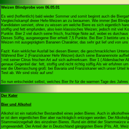
Weizen Blindprobe vom 06.05.01
Es wird (hoffentlich) bald wieder Sommer und somit beginnt auch die Biergart
Vergleichskampf dreier Hefe-Weizen an zu beraumen. Wie immer (bei Blindp
Kandidaten serviert, ohne zu wissen um welche Biere es sich eigentlich hande
stoffig und fett empfunden, also kein klassisches Weizen; jedoch mit viel K
Punkte. Bier 2 viel durch seine frisch, fruchtige Note auf, wobei es durchau
Dieses Süffig, ausgewogene Bier erhielt 7,5 Punkte. Bei Bier 3 betörte un
Weizen mit ausgeprägtem Bananen Charakter, das sehr gut lief und von uns e
Fazit: Kein wirklicher Ausfall bei diesen Bieren; die geschmacklichen Unters
Während Bier 2 (Franziskaner Hefe Weizen) durch seine Bananennote auffiel
) mit seiner Citrus frischen Art auf sich aufmerksam. Bier 1 ( Aldersbacher A
genaue Gegenteil dar: fett, stoffig und nicht richtig süffig.Als wir erfuhren u
war die Überraschung groß: bei Bavaria und Franziskaner wich unser Urteil 
Test ab. Wir sind stolz auf uns!
So nun entscheidet selbst, welches Bier Ihr für die warmen Tage des Jahres
Der Kater
Bier und Alkohol
Alkohol ist ein natürlicher Bestandteil eines jeden Bieres. Auch in alkoholfre
er ist dem eigentlichen Bier aber nachträglich entzogen worden. Der Alkoholg
Stammwürzegehalt des einzelnen Bieres. Rund ein drittel der Stammwürze wi
umgewandelt. Der Anteil der in Deutschland gängigsten Biere (Pils, Alt, Weiz