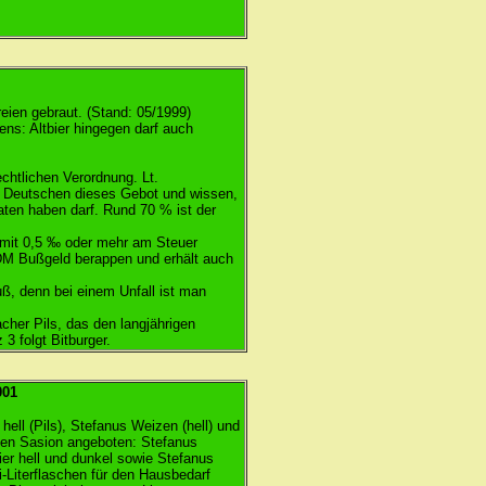
eien gebraut. (Stand: 05/1999)
ens: Altbier hingegen darf auch
chtlichen Verordnung. Lt.
r Deutschen dieses Gebot und wissen,
ten haben darf. Rund 70 % ist der
r mit 0,5 ‰ oder mehr am Steuer
DM Bußgeld berappen und erhält auch
ß, denn bei einem Unfall ist man
her Pils, das den langjährigen
3 folgt Bitburger.
001
ell (Pils), Stefanus Weizen (hell) und
den Sasion angeboten: Stefanus
er hell und dunkel sowie Stefanus
-Literflaschen für den Hausbedarf