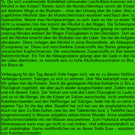
%. Die sich zunehmender Beliebtheit erfreuenden Leicht-Biere kommen mit ru
Alkohol in den Körper? Bereits durch die Mundschleimhaut nimmt der Körper 
auf direktem Wege in die Blutbahn – ohne den Umweg über die Leber. Man s
zugeführten Alkohols über die Mundschleimhaut resorbiert wird.Nach dem Sch
Speiseröhre. Nimmt man Hochprozentiges zu sich, kann es hier zu einem ”B
nicht zu erwarten.Von hier kommt der Alkohol in den Magen. Die Schleimpro
Magensäften wird angeregt. Über die Magenschleimhaut gelangt ein weiterer 
zwanzig Minuten entleert der Magen Flüssigkeiten in den Dünndarm. Dort 
und der Alkohol erreicht über die Blutbahn nun die Leber. Sie hat die Aufga
abzubauen. Diese zerlegen den Alkohol in seine Bestandteile, als Abbauprod
(Essigsäure) an. Diese und verschiedene Zusatzstoffe des Bieres gelangen 
verursachen Kopfschmerzen. Die verschiedenen Zusatzstoffe im Bier bewirk
Bekömmlichkeit. Ein Teil der Abbauprodukte gelangt über die Galle in den D
die Leber überfordert, es entsteht eine zu hohe Alkoholkonzentration im Blut,
zur Blase ab.
Vorbeugung für den Tag danach Viele fragen sich, wie es zu diesem Heißhun
Verlangen kommt, Salziges zu sich zu nehmen. Und: Wie bekämpft man am
Wir geben hier die Antwort: Durch die gesteigerte Alkohol-Aufnahme (z.B/u.a.
Flüssigkeit zugeführt, die aber auch wieder ausgeschieden wird. Zudem ent
und mit diesem Salze. Der Verlust von rund drei Litern Flüssigkeit im Laufe
und so ist die Menge, die der Körper an Salzen ausscheidet, nicht unerhebli
Katerbeschwerden und den Heißhunger auf Salziges.Jeder hat da so seine ei
eigenen Tips für the day after. Bewährt hat sich bei uns die prophylaktische
Auch vor dem Zu-Bett-Gehen zwei bis drei Tablettchen bzw. 2 Teelöffel (auc
eingenommenen) in Wasser aufgelöst wirken kleine Wunder. Ärzte empfehlen
Kopfschmerztablette mit viel Wasser einzunehmen. Zum Frühstück empfiehlt
Mineralwasser kann man gar nicht zu viel trinken. Und selbstverständlich ist m
Luft unabdingbar. Gerne veröffentlichen wir an dieser Stelle Eure – erprobte
von Katerbeschwerden