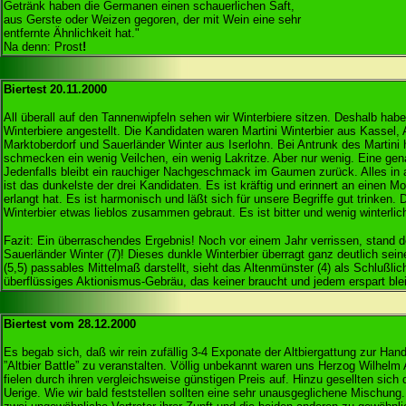
Getränk haben die Germanen einen schauerlichen Saft,
aus Gerste oder Weizen gegoren, der mit Wein eine sehr
entfernte Ähnlichk
Na denn: Prost
!
Biertest 20.11.2000
All überall auf den Tannenwipfeln sehen wir Winterbiere sitzen. Deshalb habe
Winterbiere angestellt. Die Kandidaten waren Martini Winterbier aus Kassel,
Marktoberdorf und Sauerländer Winter aus Iserlohn. Bei Antrunk des Martini h
schmecken ein wenig Veilchen, ein wenig Lakritze. Aber nur wenig. Eine genau
Jedenfalls bleibt ein rauchiger Nachgeschmack im Gaumen zurück. Alles in
ist das dunkelste der drei Kandidaten. Es ist kräftig und erinnert an einen 
erlangt hat. Es ist harmonisch und läßt sich für unsere Begriffe gut trinken
Winterbier etwas lieblos zusammen gebraut. Es ist bitter und wenig winterlic
Fazit: Ein überraschendes Ergebnis! Noch vor einem Jahr verrissen, stand de
Sauerländer Winter (7)! Dieses dunkle Winterbier überragt ganz deutlich sei
(5,5) passables Mittelmaß darstellt, sieht das Altenmünster (4) als Schlußlic
überflüssiges Aktionismus-Gebräu, das keiner braucht und jedem erspart blei
Biertest vom 28.12.2000
Es begab sich, daß wir rein zufällig 3-4 Exponate der Altbiergattung zur Han
”Altbier Battle” zu veranstalten. Völlig unbekannt waren uns Herzog Wilhel
fielen durch ihren vergleichsweise günstigen Preis auf. Hinzu gesellten sic
Uerige. Wie wir bald feststellen sollten eine sehr unausgeglichene Mischung