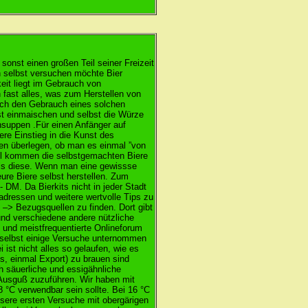
onst einen großen Teil seiner Freizeit
selbst versuchen möchte Bier
eit liegt im Gebrauch von
n fast alles, was zum Herstellen von
urch den Gebrauch eines solchen
t einmaischen und selbst die Würze
nsuppen .Für einen Anfänger auf
re Einstieg in die Kunst des
en überlegen, ob man es einmal ”von
il kommen die selbstgemachten Biere
als diese. Wenn man eine gewissse
ure Biere selbst herstellen. Zum
- DM. Da Bierkits nicht in jeder Stadt
adressen und weitere wertvolle Tips zu
 –> Bezugsquellen zu finden. Dort gibt
und verschiedene andere nützliche
 und meistfrequentierte Onlineforum
 selbst einige Versuche unternommen
 ist nicht alles so gelaufen, wie es
ls, einmal Export) zu brauen sind
h säuerliche und essigähnliche
Ausguß zuzuführen. Wir haben mit
8 °C verwendbar sein sollte. Bei 16 °C
nsere ersten Versuche mit obergärigen