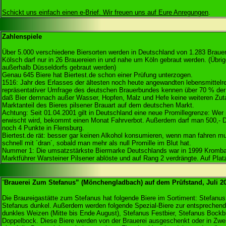
Schickt uns einfach einen e-Brief. Wir freuen uns auf Eure Anregungen
.
Zahlenspiele
Über 5.000 verschiedene Biersorten werden in Deutschland von 1.283 Brauer
Kölsch darf nur in 26 Brauereien in und nahe um Köln gebraut werden. (Übrig
außerhalb Düsseldorfs gebraut werden)
Genau 645 Biere hat Biertest.de schon einer Prüfung unterzogen.
1516: Jahr des Erlasses der ältesten noch heute angewandten lebensmittelre
repräsentativer Umfrage des deutschen Brauerbundes kennen über 70 % de
daß Bier demnach außer Wasser, Hopfen, Malz und Hefe keine weiteren Zuta
Marktanteil des Bieres pilsener Brauart auf dem deutschen Markt.
Achtung: Seit 01.04.2001 gilt in Deutschland eine neue Promillegrenze: We
erwischt wird, bekommt einen Monat Fahrverbot. Außerdem darf man 500,- 
noch 4 Punkte in Flensburg.
Biertest.de rät: besser gar keinen Alkohol konsumieren, wenn man fahren mu
schnell mit ´dran´, sobald man mehr als null Promille im Blut hat.
Nummer 1: Die umsatzstärkste Biermarke Deutschlands war in 1999 Krombac
Marktführer Warsteiner Pilsener ablöste und auf Rang 2 verdrängte. Auf Platz 
”
Brauerei Zum Stefanus” (Mönchengladbach) auf dem Prüfstand, Juli 2
Die Braureigastätte zum Stefanus hat folgende Biere im Sortiment: Stefanus h
Stefanus dunkel. Außerdem werden folgende Spezial-Biere zur entsprechen
dunkles Weizen (Mitte bis Ende August), Stefanus Festbier, Stefanus Bockbi
Doppelbock. Diese Biere werden von der Brauerei ausgeschenkt oder in Zwei