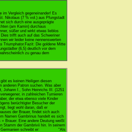
re im Vergleich gegeneinander! Es
t. Nikolaus (7 % vol.) aus Pfungstadt
net sich durch eine ausgeprägte
nachten (am Kamin) durchaus
ner, süßer und wirkt etwas lieblos
ies trifft auch auf das Schweriner
önnen wir leider keine nennenswerten
as Triumphator.Fazit: Die goldene Mitte
ungstädter (6,5) deutlich vor dem
 wahrscheinlich zu genau dem
gibt es keinen Heiligen diesen
nen anderen Patron suchen. Was aber
, Johann I., Sohn Heinrichs III. (1251
 verwegener, in zahlreichen Turnieren
haber, der etwa ebenso viele Kinder
mögens berüchtigter Besucher der
gt, liegt wohl daran, daß er
hauses der Brauer, findet sich auch
dem Namen Gambrinus handelt es sich
s = Brauer. Eine andere Deutung weißt
en Stamm der Gambrivii hin. In seinem
le über Germanien schreibt er: "Als