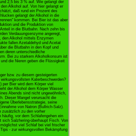
nd 2,5 bis 3 % auf. Wie gelangt der
den Alkohol auf. Von hier gelangt er
chätzt, daß rund ein Prozent des
lucken gelangt der Alkohol in die
rennen” kommen. Bei Bier ist das aber
duktion und die Produktion von
Anteil in die Blutbahn. Nach zehn bis
werden Verdauungsenzyme angeregt,
be, den Alkohol mittels Enzymen
ukte fallen Azetaldehyd und Acetat
über die Blutbahn in den Kopf und
en deren unterschiedliche
arm. Bei zu starkem Alkoholkonsum ist
 und die Nieren geben die Flüssigkeit
ger bzw. zu diesem gesteigerten
 wirkungsvollsten Katerbeschwerden?
) per Bier wird dem Körper viel
zieht der Alkohol dem Körper Wasser
 eines Abends sind nicht ungewöhnlich,
ch. Dieser Mangel verursacht die
gene Überlebensstrategie, seine
 Einnahme von Natron (Bullrich-Salz).
h zusätzlich zu den vorher
 häufig, vor dem Schlafengehen ein
 sich Salzhering-überhaupt Fisch. Von
öglichst viel Schlaf bei viel frischer
n Tips - zur wirkungsvollen Bekämpfung