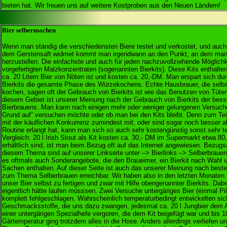
bieten hat. Wir freuen uns auf weitere Kostproben aus den Neuen Ländern!
Bier selbermachen
Wenn man ständig die verschiedensten Biere testet und verkostet, und auch s
dem Gerstensaft widmet kommt man irgendwann an den Punkt, an dem man 
herzustellen. Die einfachste und auch für jeden nachzuvollziehende Möglichk
vorgefertigten Malzkonzentraten (sogenannten Bierkits). Diese Kits enthalte
ca. 20 Litern Bier von Nöten ist und kosten ca. 20,-DM. Man erspart sich d
Bierkits die gesamte Phase des Würzekochens. Echte Hausbrauer, die selbs
kochen, sagen oft der Gebrauch von Bierkits ist wie das Benutzen von Tüte
diesem Gebiet ist unserer Meinung nach der Gebrauch von Bierkits der besse
Bierbrauens. Man kann nach einigen mehr oder weniger gelungenen Versuch
Grund auf” versuchen möchte oder ob man bei den Kits bleibt. Denn zum Te
mit der käuflichen Konkurrenz zumindest mit, oder sind sogar noch besser 
Routine erlangt hat, kann man sich so auch sehr kostengünstig sonst sehr te
Vergleich: 20 l Irish Stout als Kit kosten ca. 30,- DM im Supermarkt etwa 80,
erhältlich sind, ist man beim Bezug oft auf das Internet angewiesen. Bezugs
diesem Thema sind auf unserer Linkseite unter –> Bierlinks –> Selberbrauen
es oftmals auch Sonderangebote, die den Braueimer, ein Bierkit nach Wahl 
Sachen enthalten. Auf dieser Seite ist auch das unserer Meinung nach beste
zum Thema Selberbrauen erreichbar. Wir haben also in den letzten Monaten
unser Bier selbst zu fertigen und zwar mit Hilfe obengenannter Bierkits. Dabei
eigentlich hätte laufen müsssen. Zwei Versuche untergäriges Bier (einmal Pi
komplett fehlgeschlagen. Wahrscheinlich temperaturbedingt entwickelten sic
Geschmacksstoffe, die uns dazu zwangen, jedesmal ca. 20 l Jungbier dem 
einer untergärigen Spezialhefe vergoren, die dem Kit beigefügt war und bis 1
Gärtemperatur ging trotzdem alles in die Hose. Anders allerdings verliefen u