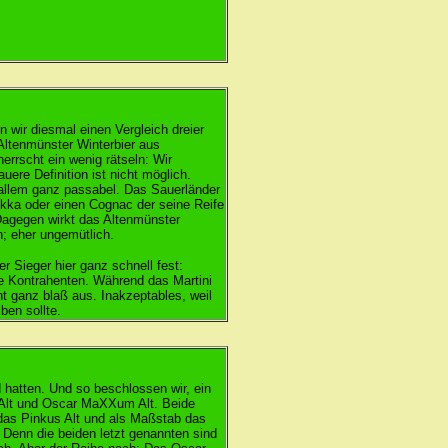
eit hat."
n wir diesmal einen Vergleich dreier
 Altenmünster Winterbier aus
errscht ein wenig rätseln: Wir
ere Definition ist nicht möglich.
 allem ganz passabel. Das Sauerländer
Mokka oder einen Cognac der seine Reife
. Dagegen wirkt das Altenmünster
h; eher ungemütlich.
r Sieger hier ganz schnell fest:
ne Kontrahenten. Während das Martini
ht ganz blaß aus. Inakzeptables, weil
ben sollte.
d hatten. Und so beschlossen wir, ein
m Alt und Oscar MaXXum Alt. Beide
h das Pinkus Alt und als Maßstab das
. Denn die beiden letzt genannten sind