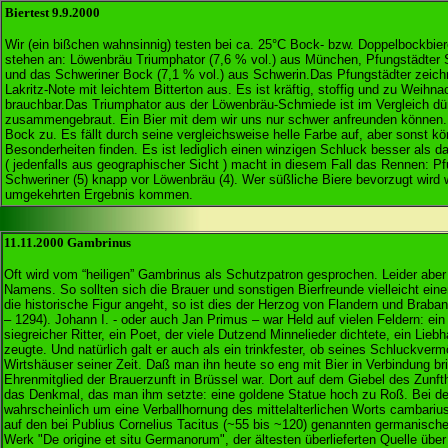
Biertest 9.9.2000
Wir (ein bißchen wahnsinnig) testen bei ca. 25°C Bock- bzw. Doppelbockbie
stehen an: Löwenbräu Triumphator (7,6 % vol.) aus München, Pfungstädter S
und das Schweriner Bock (7,1 % vol.) aus Schwerin.Das Pfungstädter zeich
Lakritz-Note mit leichtem Bitterton aus. Es ist kräftig, stoffig und zu Weih
brauchbar.Das Triumphator aus der Löwenbräu-Schmiede ist im Vergleich dün
zusammengebraut. Ein Bier mit dem wir uns nur schwer anfreunden können. D
Bock zu. Es fällt durch seine vergleichsweise helle Farbe auf, aber sonst k
Besonderheiten finden. Es ist lediglich einen winzigen Schluck besser als d
( jedenfalls aus geographischer Sicht ) macht in diesem Fall das Rennen: Pf
Schweriner (5) knapp vor Löwenbräu (4). Wer süßliche Biere bevorzugt wird
umgekehrten Ergebnis kommen.
11.11.2000 Gambrinus
Oft wird vom “heiligen” Gambrinus als Schutzpatron gesprochen. Leider aber 
Namens. So sollten sich die Brauer und sonstigen Bierfreunde vielleicht ei
die historische Figur angeht, so ist dies der Herzog von Flandern und Brabant
– 1294). Johann I. - oder auch Jan Primus – war Held auf vielen Feldern: ein
siegreicher Ritter, ein Poet, der viele Dutzend Minnelieder dichtete, ein Lieb
zeugte. Und natürlich galt er auch als ein trinkfester, ob seines Schluckver
Wirtshäuser seiner Zeit. Daß man ihn heute so eng mit Bier in Verbindung brin
Ehrenmitglied der Brauerzunft in Brüssel war. Dort auf dem Giebel des Zunft
das Denkmal, das man ihm setzte: eine goldene Statue hoch zu Roß. Bei 
wahrscheinlich um eine Verballhornung des mittelalterlichen Worts cambariu
auf den bei Publius Cornelius Tacitus (~55 bis ~120) genannten germanisch
Werk "De origine et situ Germanorum", der ältesten überlieferten Quel