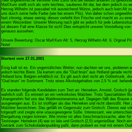
zwei ungewöhnliche Vertreter ihrer Zunft und die beiden anderen zu gewöhnl
MaXXum stellt sich als sehr leichtes, sauberes Alt dar, bei dem jedoch zu
Herzog Wilhelm ist passabel mit ausreichend Würze, jedoch auch kein Alt zu
uns durch seine helle Farbe (wie bei einem Pils). Von daher schon ungewöhnl
fast zitronig; etwas weinig; dieses verleiht ihm Frische und macht es zu ein
einem Weizenbier. Unserer Meinung nach gibt es jedoch für jede Lebenssitua
ist diesem Fall eine Klasse für sich! Dies entspricht unserer Vorstellung von
genauso aussehen.
Unsere Bewertung: Oscar MaXXum Alt: 5, Herzog Wilhelm Alt: 6, Orginal Pink
Note!
Biertest vom 27.01.2001
Eisig kalt ist es. Ein ungemütliches Wetter; nun dachten wir uns, probieren
jedoch leichte Biere. Da kamen uns die “Oud bruin” aus Holland gerade recht.
Holland bzw. Belgien erhältlich ist. Es gilt auch dort nicht als Göttertrunk, 
“Oud bruin” im Sortiment. Trotz eines Alkoholgehaltes von 2,5 % vol. befande
Es standen folgende Kandidaten zum Test an: Heineken, Amstel, Grolsch (je
wahrlich süß. Es erinnert an ein verkorkstes Malzbier. Trotz Spezialitäten 
Unangenehm fiel uns das Waldmeisteraroma auf. Dagegen fällt das Braune 
ausgewogen aus. Es ist stoffiger als das Heineken und nicht übersüßt. Hier
Malzbier bezeichnen. Das gefällt im Gegensatz zum Grolsch. Dieses war vö
totgeopft und zeigte eine unausgewogene Süße. Interessant, wie unterschied
Biergattung zeigen können. Wie immer ist alles Geschmackssache, aber für 
Testsieger. Heineken (4) war so lala und Grolsch (2,5) ungenießbar. Noch ein
Getränk zum Schokoladenpudding paßt, dann probiert es mal mit einem Oud