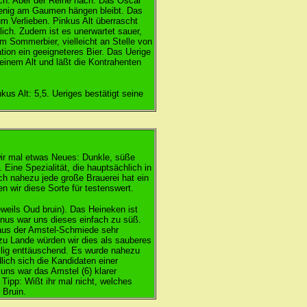
ich. Aber der Reihe nach: Das Oscar
 wenig am Gaumen hängen bleibt. Das
m Verlieben. Pinkus Alt überrascht
ich. Zudem ist es unerwartet sauer,
em Sommerbier, vielleicht an Stelle von
tion ein geeigneteres Bier. Das Uerige
 einem Alt und läßt die Kontrahenten
us Alt: 5,5. Ueriges bestätigt seine
 wir mal etwas Neues: Dunkle, süße
 Eine Spezialität, die hauptsächlich in
doch nahezu jede große Brauerei hat ein
n wir diese Sorte für testenswert.
weils Oud bruin). Das Heineken ist
Bonus war uns dieses einfach zu süß.
aus der Amstel-Schmiede sehr
 zu Lande würden wir dies als sauberes
llig enttäuschend. Es wurde nahezu
lich sich die Kandidaten einer
uns war das Amstel (6) klarer
 Tipp: Wißt ihr mal nicht, welches
 Bruin.