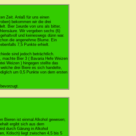
en Zeit. Anlaß für uns einen
roben) bekommen wir die drei
lt. Bier 1wurde von uns als bitter,
ohlensäure. Wir vergeben sechs (6)
s gehaltvoll und keineswegs dünn war.
s schon die angenehme Blume. Ein
benfalls 7,5 Punkte erhielt.
chiede sind jedoch beträchtlich.
, machte Bier 3 ( Bavaria Hefe Weizen
btei Weizen ) hingegen stellte das
m welche drei Biere es sich handelte,
lediglich um 0,5 Punkte von dem ersten
 bevorzugt.
ien Bieren ist einmal Alkohol gewesen;
ehalt ergibt sich aus dem
rd durch Gärung in Alkohol
en, Kölsch) liegt zwischen 4,5 bis 5